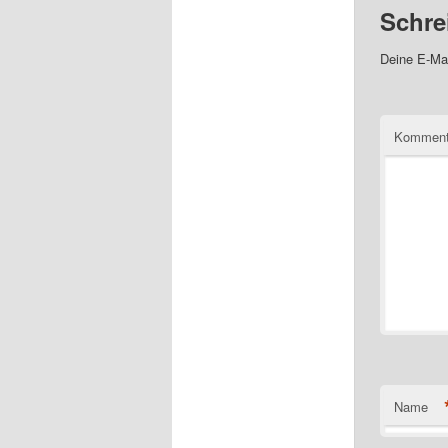
Schre
Deine E-Mai
Komment
Name