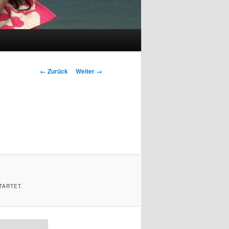
Bilder-
← Zurück
Weiter →
Navigation
TARTET.