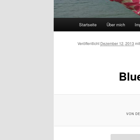
Hauptmenü
Startseite
Über mich
Im
Zum
Inhalt
Veröffentlicht
Dezember 12, 2013
mi
wechseln
Blu
VON DE