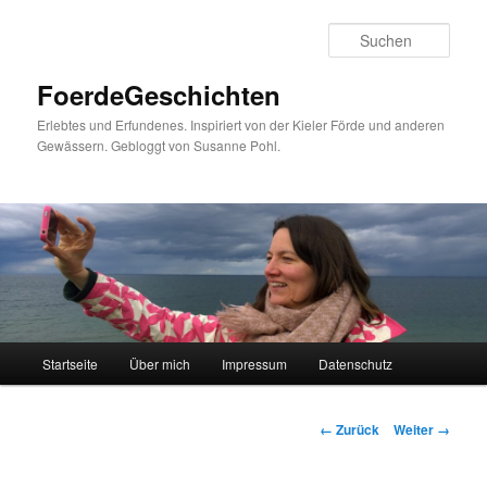
Such
FoerdeGeschichten
Erlebtes und Erfundenes. Inspiriert von der Kieler Förde und anderen
Gewässern. Gebloggt von Susanne Pohl.
Hauptmenü
Startseite
Über mich
Impressum
Datenschutz
Zum
Inhalt
Bilder-
← Zurück
Weiter →
Navigation
wechseln