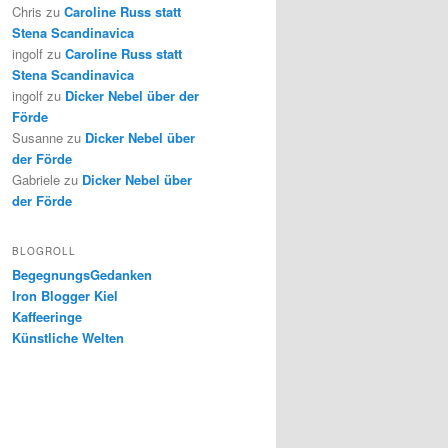
Chris
zu
Caroline Russ statt
Stena Scandinavica
ingolf
zu
Caroline Russ statt
Stena Scandinavica
ingolf
zu
Dicker Nebel über der
Förde
Susanne
zu
Dicker Nebel über
der Förde
Gabriele
zu
Dicker Nebel über
der Förde
BLOGROLL
BegegnungsGedanken
Iron Blogger Kiel
Kaffeeringe
Künstliche Welten