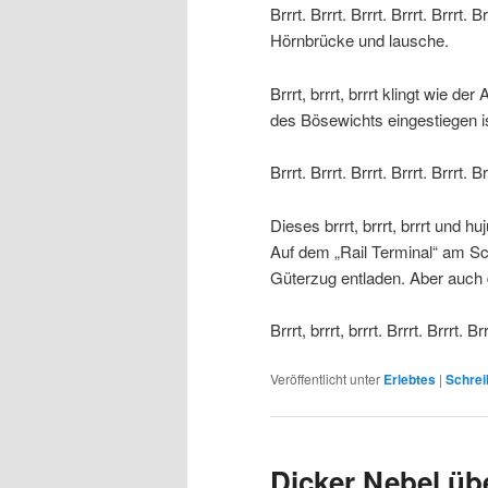
Brrrt. Brrrt. Brrrt. Brrrt. Brrrt
Hörnbrücke und lausche.
Brrrt, brrrt, brrrt klingt wie 
des Bösewichts eingestiegen i
Brrrt. Brrrt. Brrrt. Brrrt. Brrrt. Br
Dieses brrrt, brrrt, brrrt und 
Auf dem „Rail Terminal“ am S
Güterzug entladen. Aber auch 
Brrrt, brrrt, brrrt. Brrrt. Brrrt. B
Veröffentlicht unter
Erlebtes
|
Schrei
Dicker Nebel üb