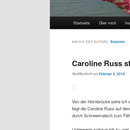
Hauptmenü
Startseite
Über mich
Im
Zum
Zum
Inhalt
sekundären
Susanne
ARCHIV DES AUTORS:
wechseln
Inhalt
Caroline Russ s
wechseln
Veröffentlicht am
Februar 5, 2018
Von der Hörnbrücke sehe ich 
liegt die Caroline Russ auf de
durch Schneematsch zum Fähr
Unterwegs schaue ich zu, wie 