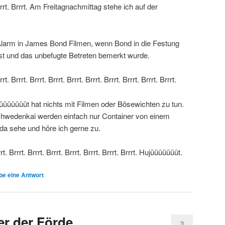
. Brrrt. Brrrt. Am Freitagnachmittag stehe ich auf der
der Alarm in James Bond Filmen, wenn Bond in die Festung
st und das unbefugte Betreten bemerkt wurde.
rrt. Brrrt. Brrrt. Brrrt. Brrrt. Brrrt. Brrrt. Brrrt. Brrrt. Brrrt.
hujüüüüüüüt hat nichts mit Filmen oder Bösewichten zu tun.
chwedenkai werden einfach nur Container von einem
da sehe und höre ich gerne zu.
rrrt. Brrrt. Brrrt. Brrrt. Brrrt. Brrrt. Brrrt. Brrrt. Hujüüüüüüüt.
be eine Antwort
er der Förde
3