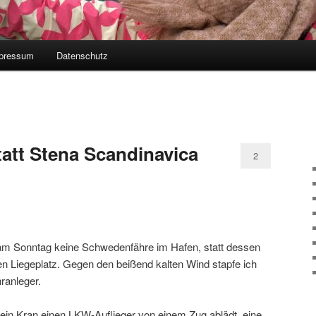
pressum
Datenschutz
tatt Stena Scandinavica
2
am Sonntag keine Schwedenfähre im Hafen, statt dessen
ren Liegeplatz. Gegen den beißend kalten Wind stapfe ich
anleger.
ein Kran einen LKW-Auflieger von einem Zug ablädt, eine